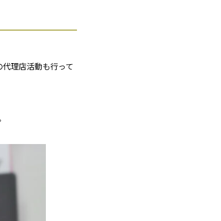
の代理店活動も行って
。