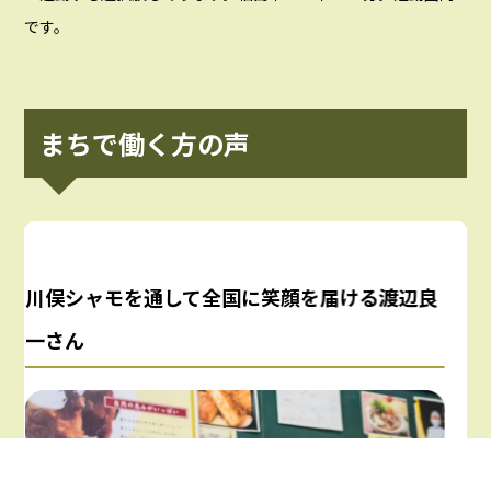
です。
まちで働く方の声
川俣シャモを通して全国に笑顔を届ける渡辺良
高
一さん
探