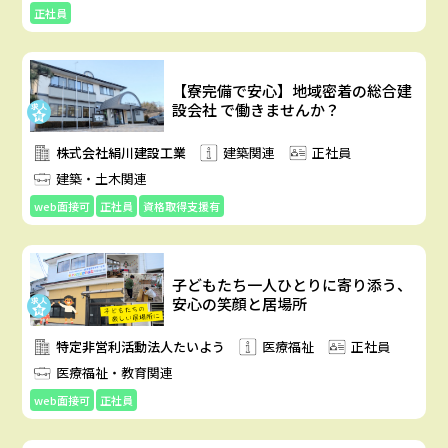
正社員
【寮完備で安心】地域密着の総合建
設会社 で働きませんか？
株式会社絹川建設工業
建築関連
正社員
建築・土木関連
web面接可
正社員
資格取得支援有
子どもたち一人ひとりに寄り添う、
安心の笑顔と居場所
特定非営利活動法人たいよう
医療福祉
正社員
医療福祉・教育関連
web面接可
正社員