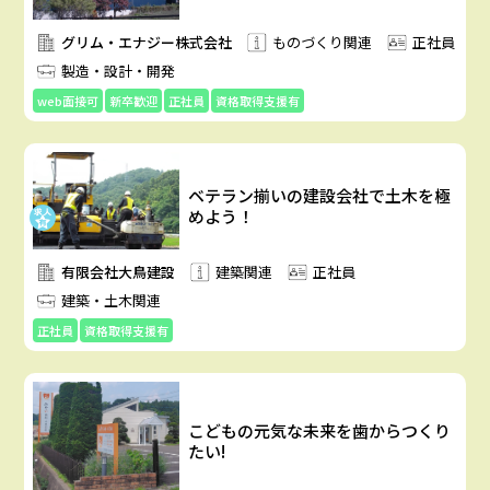
グリム・エナジー株式会社
ものづくり関連
正社員
製造・設計・開発
web面接可
新卒歓迎
正社員
資格取得支援有
ベテラン揃いの建設会社で土木を極
めよう！
有限会社大鳥建設
建築関連
正社員
建築・土木関連
正社員
資格取得支援有
こどもの元気な未来を歯からつくり
たい!