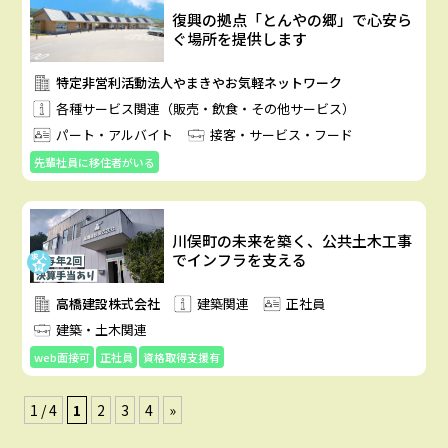
復興の拠点「とんやの郷」で心安ら
ぐ場所を提供します
特定非営利活動法人やまきやお気軽ネットワーク
各種サービス関連（販売・飲食・その他サービス）
パート・アルバイト
接客・サービス・フード
先輩社員に移住者がいる
川俣町の未来を築く、公共土木工事
でインフラを支える
高橋建設株式会社
建築関連
正社員
建築・土木関連
web面接可
正社員
資格取得支援有
1 / 4
1
2
3
4
»