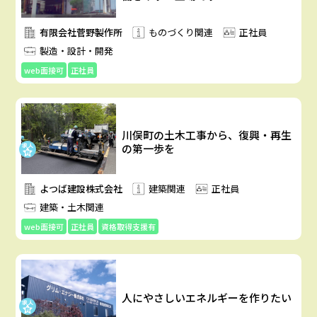
有限会社菅野製作所
ものづくり関連
正社員
製造・設計・開発
web面接可
正社員
川俣町の土木工事から、復興・再生
の第一歩を
よつば建設株式会社
建築関連
正社員
建築・土木関連
web面接可
正社員
資格取得支援有
人にやさしいエネルギーを作りたい