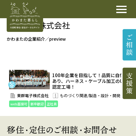
東群電子株式会社
かわまたの企業紹介／preview
100年企業を目指して！品質に自信
あり、ハーネス・ケーブル加工のUL
認定工場！
東群電子株式会社
ものづくり関連/製造・設計・開発
web面接可
新卒歓迎
正社員