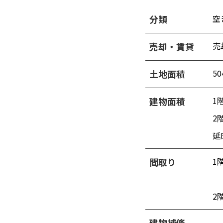
空
分類
売
売却・賃貸
50
土地面積
1階
建物面積
2階
延床
1
間取り
2
建物補修