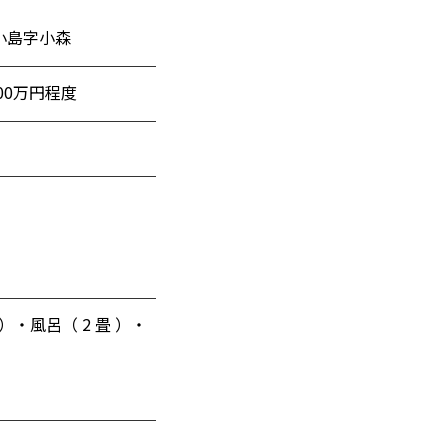
小島字小森
300万円程度
 ）・風呂（ 2 畳 ）・