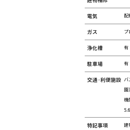
配
電気
プ
ガス
有
浄化槽
有
駐車場
バ
交通·利便施設
園
機
5
建
特記事項