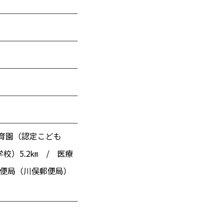
）
保育園（認定こども
校）5.2㎞ / 医療
 郵便局（川俣郵便局）