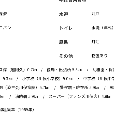
線済
井戸
水道
ロパン
水洗（洋式
トイレ
灯油
風呂
物置あり
その他
ス停（岩阿久）0.7㎞ / 役場・出張所 5.5㎞ / 幼稚園・
）5.3㎞ / 小学校（川俣小学校）5.0㎞ / 中学校（川俣中学
関（済生会川俣病院）5.7㎞ / 警察署・駐在所 5.9㎞ /
.6㎞ / 消防署 5.9㎞ / スーパー（ファンズ川俣店）4.8㎞
物建築年（1965年）