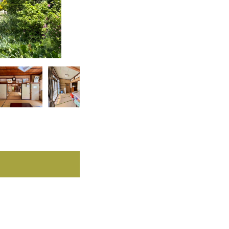
間取り図：延べ床面積は135㎡、和室