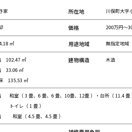
き家
川俣町大字
所在地
却
200万円～
価格
4.18 ㎡
無指定地域
用途地域
 102.47 ㎡
木造
建物構造
 33.06 ㎡
 135.53 ㎡
階
和室（ 3 畳、6 畳、6 畳、10畳、12畳 ）・台所（ 11.4 畳
トイレ（ 1 畳 ）
階
和室（ 4.5 畳、4.5 畳 ）
補修費用負担