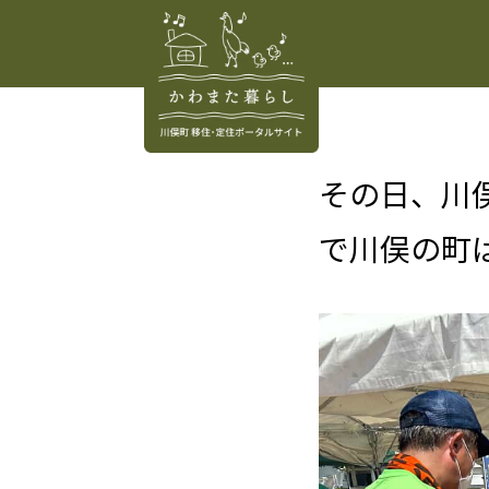
その日、川
で川俣の町