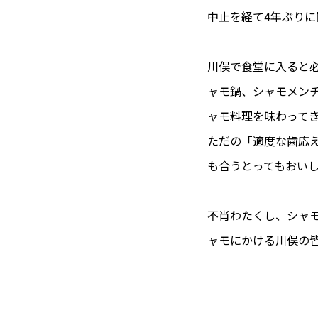
中止を経て4年ぶり
川俣で食堂に入ると
ャモ鍋、シャモメン
ャモ料理を味わって
ただの「適度な歯応
も合うとってもおい
不肖わたくし、シャ
ャモにかける川俣の