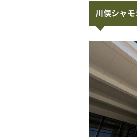
川俣シャモ