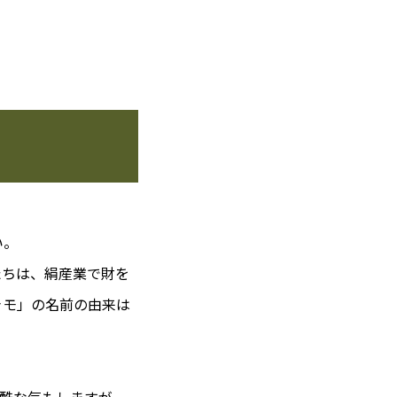
い。
たちは、絹産業で財を
ャモ」の名前の由来は
酷な気もしますが、