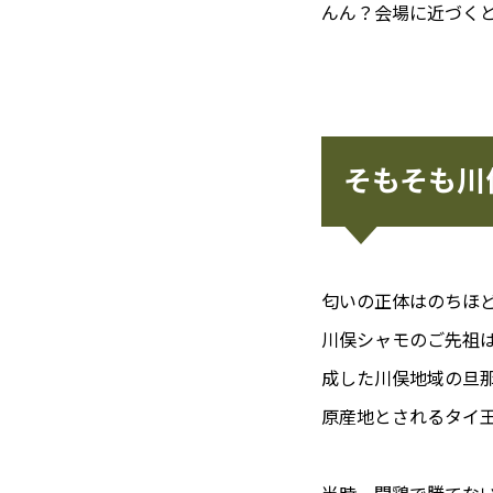
んん？会場に近づく
そもそも川
匂いの正体はのちほ
川俣シャモのご先祖
成した川俣地域の旦
原産地とされるタイ
当時、闘鶏で勝てな