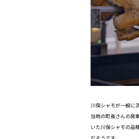
川俣シャモが一般に流
当時の町長さんの発
いた川俣シャモの品
だそうです。