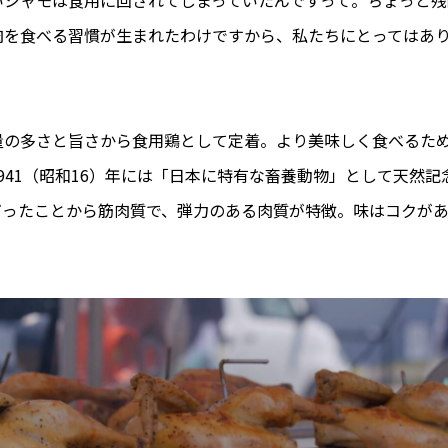
肉を食べる習慣が生まれたわけですから、私たちにとってはあ
量の多さと旨さから食用鶏として定着。より美味しく食べるた
941（昭和16）年には「日本に特有な畜養動物」として天然
だったことから筋肉質で、弾力のある肉質が特徴。味はコクが