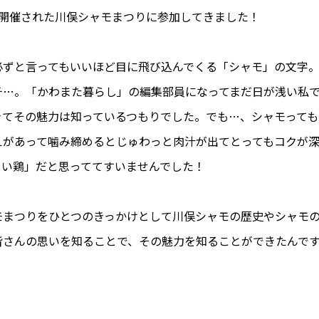
に開催された川俣シャモまつりに参加してきました！
必ずと言ってもいいほど目に飛び込んでくる「シャモ」の文字
チ…。「かわまた暮らし」の編集部員になってまだ日が浅い私
きてその魅力は知っているつもりでした。でも…、シャモっても
えがあって噛み締めるとじゅわっと肉汁が出てとってもコクが
しい鶏」だと思っててすいませんでした！
モまつりをひとつのきっかけとして川俣シャモの歴史やシャモ
皆さんの思いを知ることで、その魅力を知ることができたんで