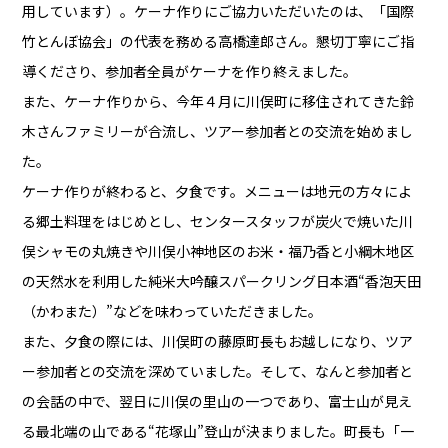
用しています）。ケーナ作りにご協力いただいたのは、「国際
竹とんぼ協会」の代表を務める高橋達郎さん。懇切丁寧にご指
導くださり、参加者全員がケーナを作り終えました。
また、ケーナ作りから、今年４月に川俣町に移住されてきた鈴
木さんファミリーが合流し、ツアー参加者との交流を始めまし
た。
ケーナ作りが終わると、夕食です。メニューは地元の方々によ
る郷土料理をはじめとし、センタースタッフが炭火で焼いた川
俣シャモの丸焼きや川俣小神地区のお米・福乃香と小綱木地区
の天然水を利用した純米大吟醸スパークリング日本酒“香泡天田
（かわまた）”などを味わっていただきました。
また、夕食の際には、川俣町の藤原町長もお越しになり、ツア
ー参加者との交流を深めていました。そして、なんと参加者と
の会話の中で、翌日に川俣の里山の一つであり、富士山が見え
る最北端の山である“花塚山”登山が決まりました。町長も「一